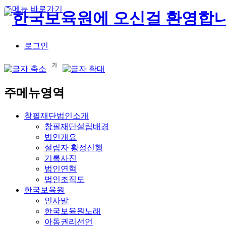
주메뉴 바로가기
로그인
주메뉴영역
창필재단법인소개
창필재단설립배경
법인개요
설립자 황정신행
기록사진
법인연혁
법인조직도
한국보육원
인사말
한국보육원노래
아동권리선언