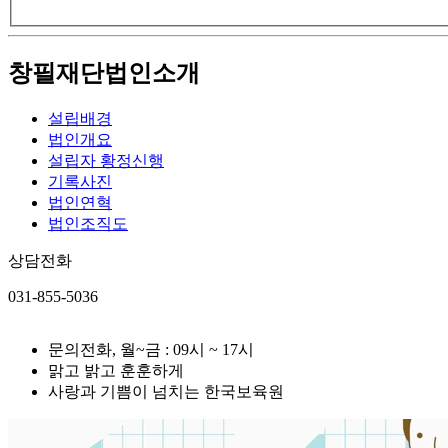
창필재단법인소개
설립배경
법인개요
설립자 황정신행
기록사진
법인연혁
법인조직도
상담전화
031-855-5036
문의전화, 월~금 : 09시 ~ 17시
맑고 밝고 훈훈하게
사랑과 기쁨이 넘치는 한국보육원