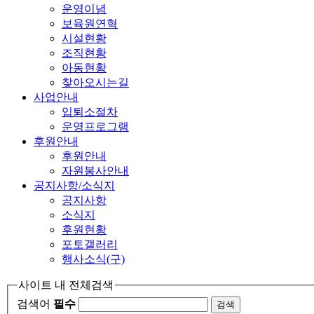
운영이념
보육원연혁
시설현황
조직현황
아동현황
찾아오시는길
사업안내
입퇴소절차
운영프로그램
후원안내
후원안내
자원봉사안내
공지사항/소식지
공지사항
소식지
후원현황
포토갤러리
행사소식(구)
사이트 내 전체검색
검색어
필수